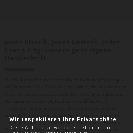
Jeder Strauß, jedes Gesteck, jeder
Kranz trägt unsere ganz eigene
Handschrift
Mit viel Kreativität und einem Hauch Individualität fertigen
wir Blumensträuße, Gestecke und Kränze, die sich nicht nur
Ihren Wünschen, sondern auch dem jeweiligen Anlass und
der Saison anpassen. Ob Hochzeitsstrauß, liebevoll
arrangierter Blumenstrauß für den Muttertag oder eine
einzelne Blume für die Liebste: Mit geschultem Auge fürs
Wir respektieren Ihre Privatsphäre
Detail und jahrelanger Erfahrung fertigen unsere Floristen-
Diese Website verwendet Funktionen und
Profis immer wieder Einzigartiges. Außerdem führen wir