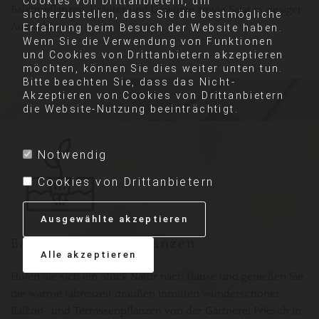
Cookies von Drittanbietern, um
Balkonpflanzen, Kräuter und Gewürze sowie Salat in riesiger
sicherzustellen, dass Sie die bestmögliche
Auswahl.
Erfahrung beim Besuch der Website haben.
Wenn Sie die Verwendung von Funktionen
und Cookies von Drittanbietern akzeptieren
möchten, können Sie dies weiter unten tun.
Bitte beachten Sie, dass das Nicht-
Akzeptieren von Cookies von Drittanbietern
die Website-Nutzung beeinträchtigt.
Notwendig
Cookies von Drittanbietern
Ausgewählte akzeptieren
Balkon/Terassenpflanzen
Alle akzeptieren
Holen Sie sich ein Stück Natur nach Hause und genießen Sie
die warme Jahreszeit draußen inmitten wunderschöner
Balkon- und Terrassenpflanzen von der Gärtnerei Priesch in